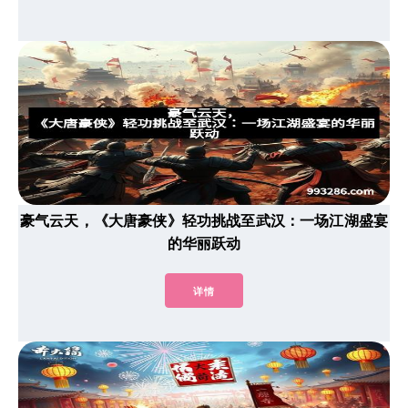
豪气云天，《大唐豪侠》轻功挑战至武汉：一场江湖盛宴
的华丽跃动
详情