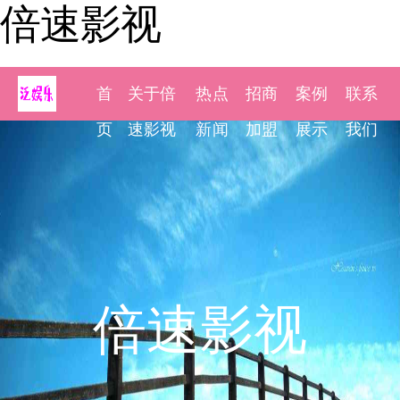
倍速影视
首
关于倍
热点
招商
案例
联系
页
速影视
新闻
加盟
展示
我们
倍速影视